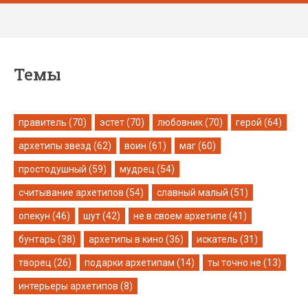
Темы
правитель (70)
эстет (70)
любовник (70)
герой (64)
архетипы звезд (62)
воин (61)
маг (60)
простодушный (59)
мудрец (54)
считывание архетипов (54)
славный малый (51)
опекун (46)
шут (42)
не в своем архетипе (41)
бунтарь (38)
архетипы в кино (36)
искатель (31)
творец (26)
подарки архетипам (14)
ты точно не (13)
интерьеры архетипов (8)