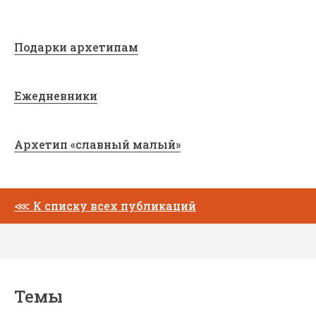
Подарки архетипам
Ежедневники
Архетип «славный малый»
⋘
К списку всех публикаций
Темы