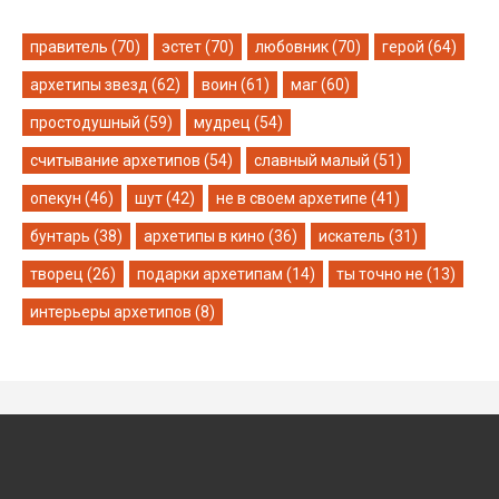
правитель (70)
эстет (70)
любовник (70)
герой (64)
архетипы звезд (62)
воин (61)
маг (60)
простодушный (59)
мудрец (54)
считывание архетипов (54)
славный малый (51)
опекун (46)
шут (42)
не в своем архетипе (41)
бунтарь (38)
архетипы в кино (36)
искатель (31)
творец (26)
подарки архетипам (14)
ты точно не (13)
интерьеры архетипов (8)