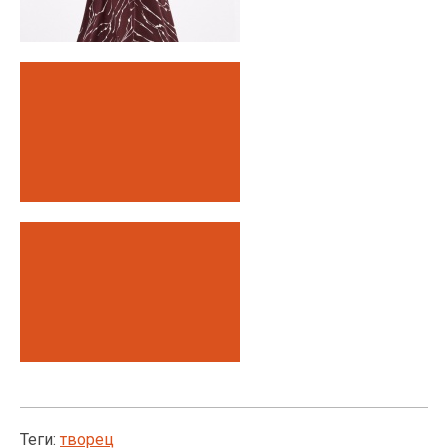
Теги:
творец