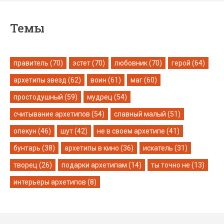
Темы
правитель (70)
эстет (70)
любовник (70)
герой (64)
архетипы звезд (62)
воин (61)
маг (60)
простодушный (59)
мудрец (54)
считывание архетипов (54)
славный малый (51)
опекун (46)
шут (42)
не в своем архетипе (41)
бунтарь (38)
архетипы в кино (36)
искатель (31)
творец (26)
подарки архетипам (14)
ты точно не (13)
интерьеры архетипов (8)