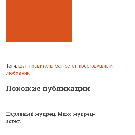
Теги:
шут
,
правитель
,
маг
,
эстет
,
простодушный
,
любовник
Похожие публикации
Нарядный мудрец. Микс мудрец-
эстет.