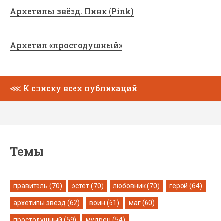
Архетипы звёзд. Пинк (Pink)
Архетип «простодушный»
⋘
К списку всех публикаций
Темы
правитель (70)
эстет (70)
любовник (70)
герой (64)
архетипы звезд (62)
воин (61)
маг (60)
простодушный (59)
мудрец (54)