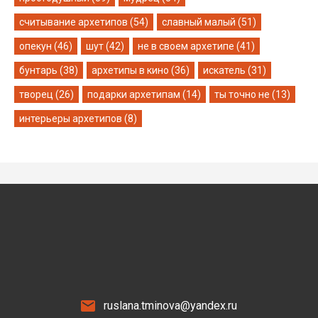
считывание архетипов (54)
славный малый (51)
опекун (46)
шут (42)
не в своем архетипе (41)
бунтарь (38)
архетипы в кино (36)
искатель (31)
творец (26)
подарки архетипам (14)
ты точно не (13)
интерьеры архетипов (8)
ruslana.tminova@yandex.ru