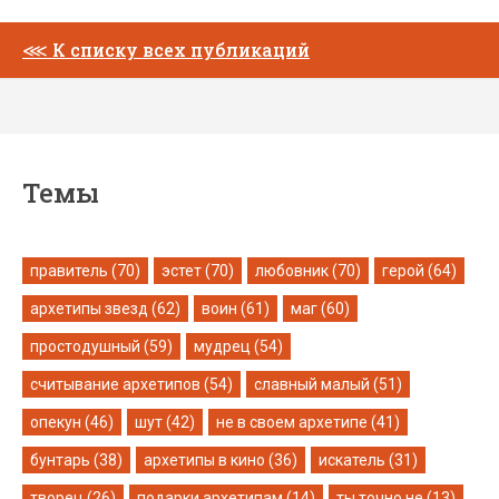
⋘
К списку всех публикаций
Темы
правитель (70)
эстет (70)
любовник (70)
герой (64)
архетипы звезд (62)
воин (61)
маг (60)
простодушный (59)
мудрец (54)
считывание архетипов (54)
славный малый (51)
опекун (46)
шут (42)
не в своем архетипе (41)
бунтарь (38)
архетипы в кино (36)
искатель (31)
творец (26)
подарки архетипам (14)
ты точно не (13)