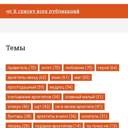
⋘
К списку всех публикаций
Темы
правитель (70)
эстет (70)
любовник (70)
герой (64)
архетипы звезд (62)
воин (61)
маг (60)
простодушный (59)
мудрец (54)
считывание архетипов (54)
славный малый (51)
опекун (46)
шут (42)
не в своем архетипе (41)
бунтарь (38)
архетипы в кино (36)
искатель (31)
творец (26)
подарки архетипам (14)
ты точно не (13)