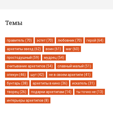
Темы
правитель (70)
эстет (70)
любовник (70)
герой (64)
архетипы звезд (62)
воин (61)
маг (60)
простодушный (59)
мудрец (54)
считывание архетипов (54)
славный малый (51)
опекун (46)
шут (42)
не в своем архетипе (41)
бунтарь (38)
архетипы в кино (36)
искатель (31)
творец (26)
подарки архетипам (14)
ты точно не (13)
интерьеры архетипов (8)