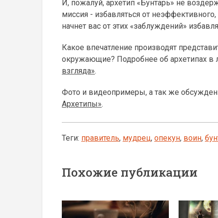
И, пожалуй, архетип «Бунтарь» не воздер
миссия - избавляться от неэффективного, 
начнет вас от этих «заблуждений» избавлят
Какое впечатление производят представи
окружающие? Подробнее об архетипах в 
взгляда»
.
Фото и видеопримеры, а так же обсужден
Архетипы»
.
Теги:
правитель
,
мудрец
,
опекун
,
воин
,
бун
Похожие публикации