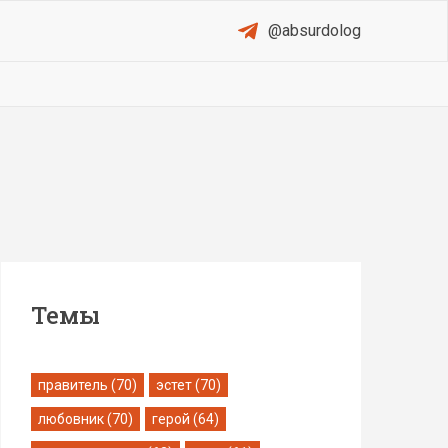
@absurdolog
Темы
правитель (70)
эстет (70)
любовник (70)
герой (64)