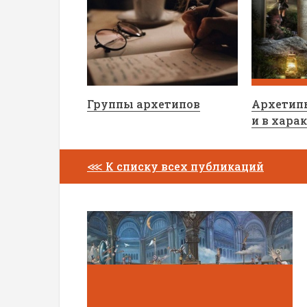
Группы архетипов
Архетип
и в хара
⋘
К списку всех публикаций