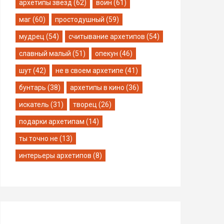
архетипы звезд (62)
воин (61)
маг (60)
простодушный (59)
мудрец (54)
считывание архетипов (54)
славный малый (51)
опекун (46)
шут (42)
не в своем архетипе (41)
бунтарь (38)
архетипы в кино (36)
искатель (31)
творец (26)
подарки архетипам (14)
ты точно не (13)
интерьеры архетипов (8)