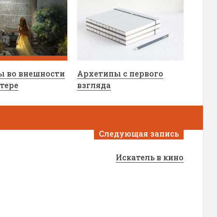
ы во внешности
Архетипы с первого
ктере
взгляда
Следующая запись
Искатель в кино