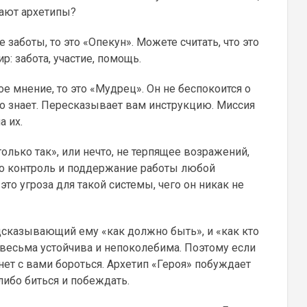
лкают архетипы?
е заботы, то это «Опекун». Можете считать, что это
р: забота, участие, помощь.
ое мнение, то это «Мудрец». Он не беспокоится о
что знает. Пересказывает вам инструкцию. Миссия
а их.
только так», или нечто, не терпящее возражений,
это контроль и поддержание работы любой
это угроза для такой системы, чего он никак не
дсказывающий ему «как должно быть», и «как кто
 весьма устойчива и непоколебима. Поэтому если
нет с вами бороться. Архетип «Героя» побуждает
 либо биться и побеждать.