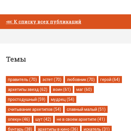
⋘
К списку всех публикаций
Темы
правитель (70)
эстет (70)
любовник (70)
герой (64)
архетипы звезд (62)
воин (61)
маг (60)
простодушный (59)
мудрец (54)
считывание архетипов (54)
славный малый (51)
опекун (46)
шут (42)
не в своем архетипе (41)
бунтарь (38)
архетипы в кино (36)
искатель (31)