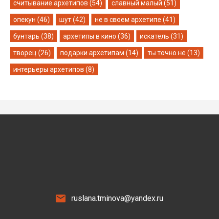
считывание архетипов (54)
славный малый (51)
опекун (46)
шут (42)
не в своем архетипе (41)
бунтарь (38)
архетипы в кино (36)
искатель (31)
творец (26)
подарки архетипам (14)
ты точно не (13)
интерьеры архетипов (8)
ruslana.tminova@yandex.ru