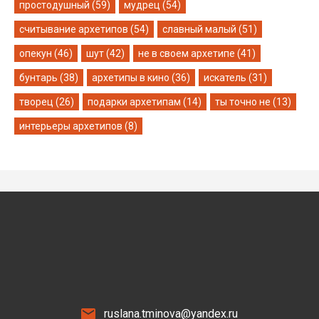
простодушный (59)
мудрец (54)
считывание архетипов (54)
славный малый (51)
опекун (46)
шут (42)
не в своем архетипе (41)
бунтарь (38)
архетипы в кино (36)
искатель (31)
творец (26)
подарки архетипам (14)
ты точно не (13)
интерьеры архетипов (8)
ruslana.tminova@yandex.ru