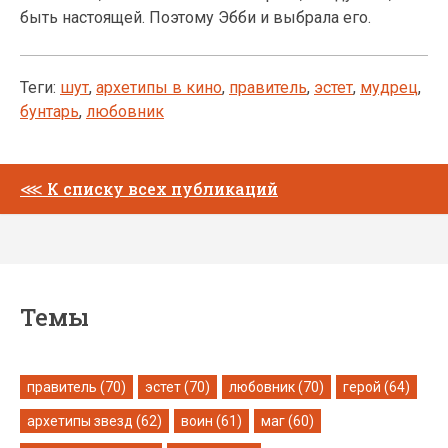
быть настоящей. Поэтому Эбби и выбрала его.
Теги:
шут
,
архетипы в кино
,
правитель
,
эстет
,
мудрец
,
бунтарь
,
любовник
⋘
К списку всех публикаций
Темы
правитель (70)
эстет (70)
любовник (70)
герой (64)
архетипы звезд (62)
воин (61)
маг (60)