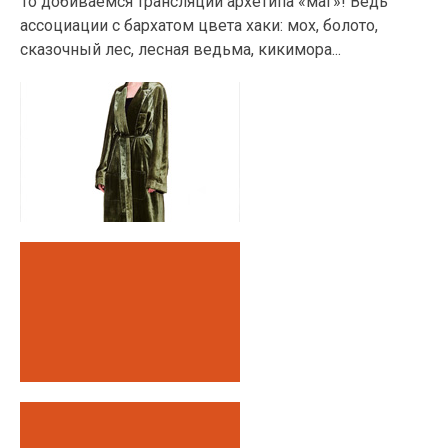
То добиваемся трансляции архетипа «маг»! Ведь
ассоциации с бархатом цвета хаки: мох, болото,
сказочный лес, лесная ведьма, кикимора...