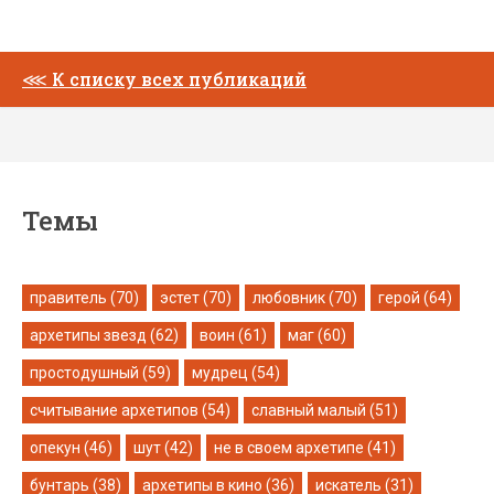
⋘
К списку всех публикаций
Темы
правитель (70)
эстет (70)
любовник (70)
герой (64)
архетипы звезд (62)
воин (61)
маг (60)
простодушный (59)
мудрец (54)
считывание архетипов (54)
славный малый (51)
опекун (46)
шут (42)
не в своем архетипе (41)
бунтарь (38)
архетипы в кино (36)
искатель (31)