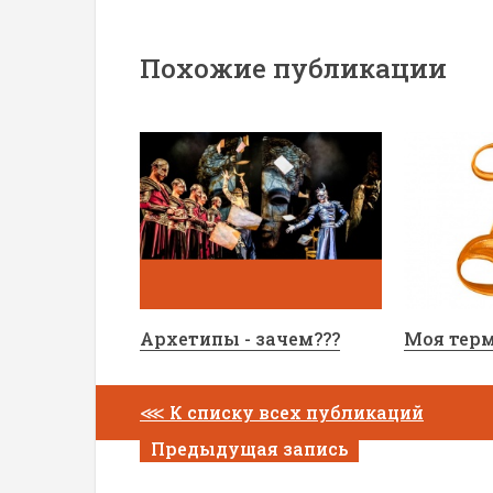
Похожие публикации
Архетипы - зачем???
Моя тер
⋘
К списку всех публикаций
Предыдущая запись