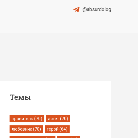
@absurdolog
Темы
правитель (70)
эстет (70)
любовник (70)
герой (64)