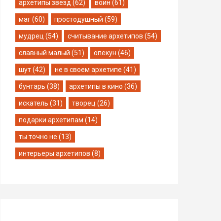
архетипы звезд (62)
воин (61)
маг (60)
простодушный (59)
мудрец (54)
считывание архетипов (54)
славный малый (51)
опекун (46)
шут (42)
не в своем архетипе (41)
бунтарь (38)
архетипы в кино (36)
искатель (31)
творец (26)
подарки архетипам (14)
ты точно не (13)
интерьеры архетипов (8)