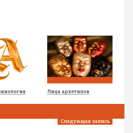
минология
Лица архетипов
Следующая запись