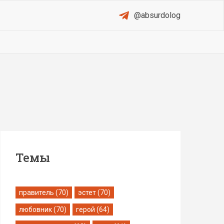
@absurdolog
Темы
правитель (70)
эстет (70)
любовник (70)
герой (64)