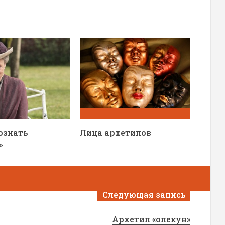
ознать
Лица архетипов
»
Следующая запись
Архетип «опекун»