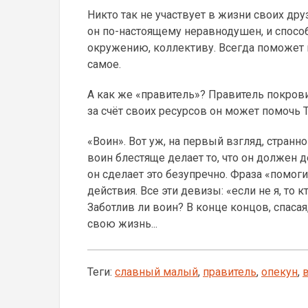
Никто так не участвует в жизни своих др
он по-настоящему неравнодушен, и спосо
окружению, коллективу. Всегда поможет и
самое.
А как же «правитель»? Правитель покровит
за счёт своих ресурсов он может помочь Т
«Воин». Вот уж, на первый взгляд, странно
воин блестяще делает то, что он должен де
он сделает это безупречно. Фраза «помог
действия. Все эти девизы: «если не я, то 
Заботлив ли воин? В конце концов, спасая
свою жизнь...
Теги:
славный малый
,
правитель
,
опекун
,