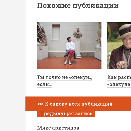
Похожие публикации
Ты точно не «опекун»,
Как расп
если...
«опекуна
⋘
К списку всех публикаций
Предыдущая запись
Микс архетипов