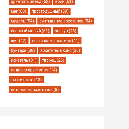
архетипы звезд (62)
воин (61)
маг (60)
простодушный (59)
мудрец (54)
считывание архетипов (54)
славный малый (51)
опекун (46)
шут (42)
не в своем архетипе (41)
бунтарь (38)
архетипы в кино (36)
искатель (31)
творец (26)
подарки архетипам (14)
ты точно не (13)
интерьеры архетипов (8)